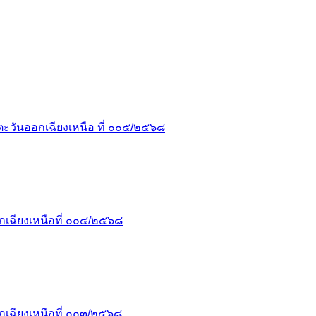
ะวันออกเฉียงเหนือ ที่ ๐๐๕/๒๕๖๘
เฉียงเหนือที่ ๐๐๔/๒๕๖๘
เฉียงเหนือที่ ๐๐๓/๒๕๖๘