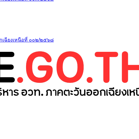
เฉียงเหนือที่ ๐๐๒/๒๕๖๘