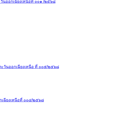
ันออกเฉียงเหนือที่ ๐๐๑ /๒๕๖๘
ะวันออกเฉียงเหนือ ที่ ๐๐๕/๒๕๖๘
เฉียงเหนือที่ ๐๐๔/๒๕๖๘