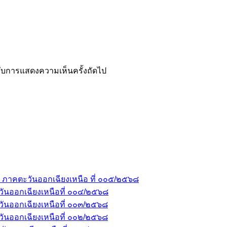
ำหรับการแสดงความเห็นครั้งถัดไป
 ภาคตะวันออกเฉียงเหนือ ที่ ๐๐๕/๒๕๖๘
ันออกเฉียงเหนือที่ ๐๐๔/๒๕๖๘
ันออกเฉียงเหนือที่ ๐๐๓/๒๕๖๘
ันออกเฉียงเหนือที่ ๐๐๒/๒๕๖๘