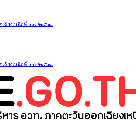
เฉียงเหนือที่ ๐๐๓/๒๕๖๘
เฉียงเหนือที่ ๐๐๒/๒๕๖๘